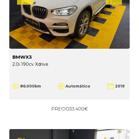
BMWX3
2.0i 190cv Xdrive
86.000km
Automático
2019
PRECIO
33.400€