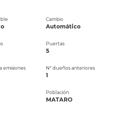
ble
Cambio
co
Automático
os
Puertas
5
a emisiones
Nº dueños anteriores
1
Población
MATARO