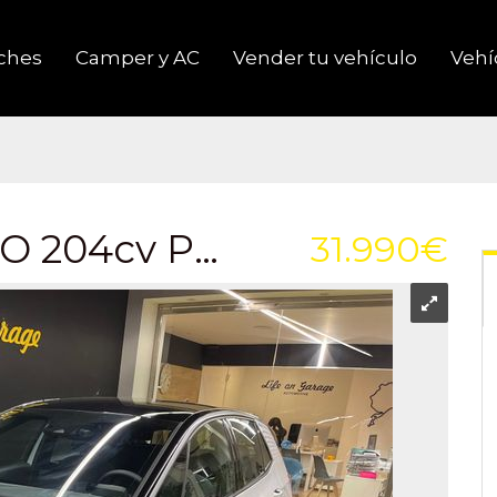
ches
Camper y AC
Vender tu vehículo
Vehíc
Volkswagen ID.3 PRO 204cv PERFORMACE
31.990€