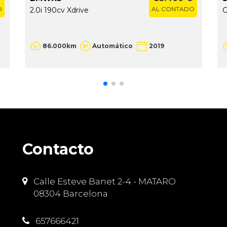
O
AL CONTADO
2.0i 190cv Xdrive
C
86.000km
Automático
2019
Contacto
Calle Esteve Banet 2-4 - MATARO
08304 Barcelona
657666421