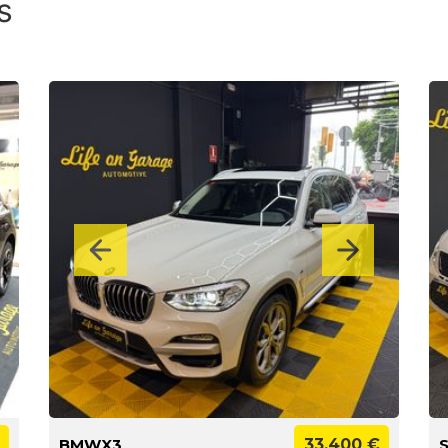
s
BMWX3
33.400 €