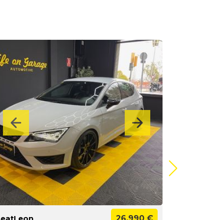
SeatLeon
26.990 €
AudiQ5