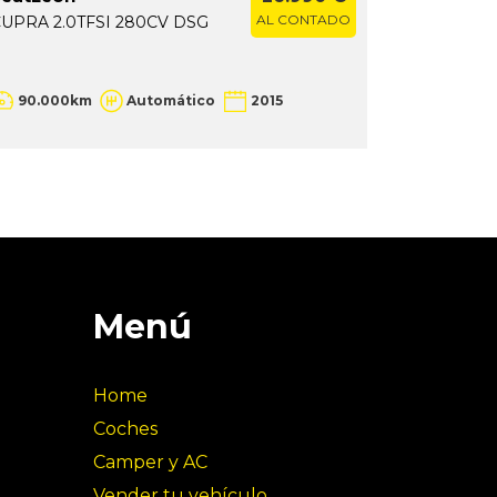
AL CONTADO
UPRA 2.0TFSI 280CV DSG
2.0TDI 19
SLINE TE
90.000km
Automático
2015
47.000
Menú
Home
Coches
Camper y AC
Vender tu vehículo