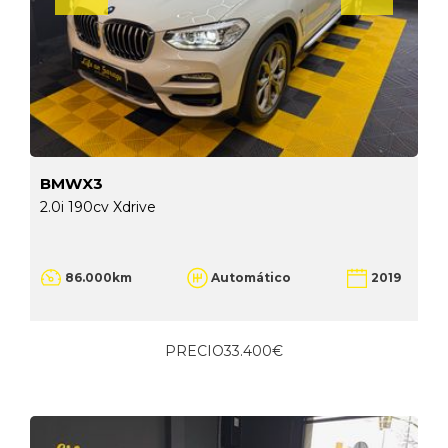
BMWX3
2.0i 190cv Xdrive
86.000km
Automático
2019
PRECIO
33.400€