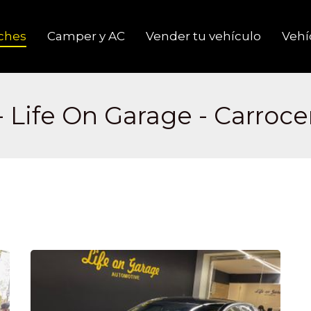
ches
Camper y AC
Vender tu vehículo
Vehíc
 Life On Garage - Carrocer