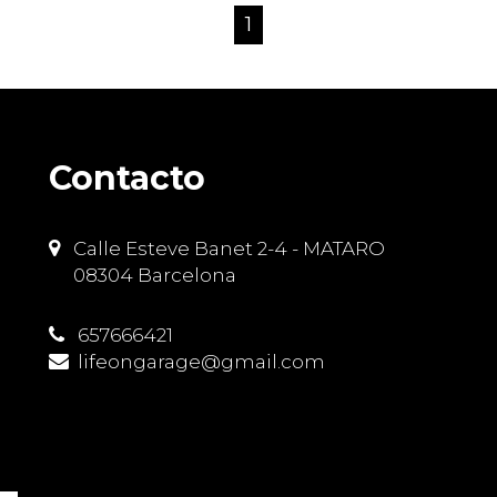
1
Contacto
Calle Esteve Banet 2-4 - MATARO
08304 Barcelona
657666421
lifeongarage@gmail.com